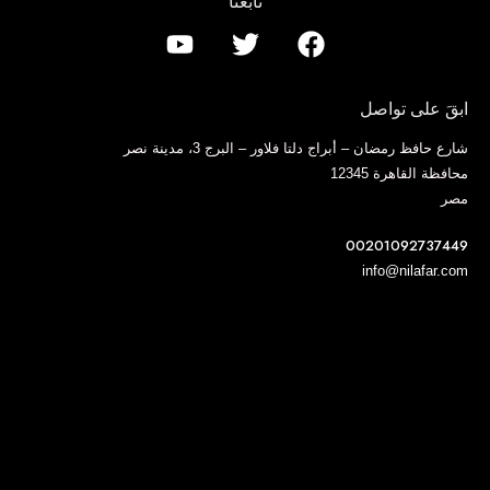
تابعنا
ابقَ على تواصل
شارع حافظ رمضان – أبراج دلتا فلاور – البرج 3، مدينة نصر
محافظة القاهرة 12345
مصر
00201092737449
info@nilafar.com