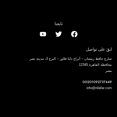
تابعنا
ابقَ على تواصل
شارع حافظ رمضان – أبراج دلتا فلاور – البرج 3، مدينة نصر
محافظة القاهرة 12345
مصر
00201092737449
info@nilafar.com