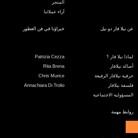
المتجر
آراء عملائنا
عن نيلا فار دو نيل
خبراؤنا في فن العطور
لماذا نيلا فار ؟
Patrizia Cezza
أصالة نيلافار
Rita Brena
حرفية نيلافار الرفيعة
Chris Murice
فلسفة نيلافار
Annachiara Di Trolio
المسؤولية الاجتماعية
روابط مهمة