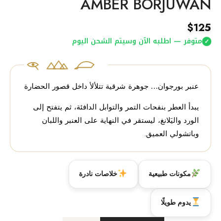
AMBER BORJUWAN
$
125
متوفر — اطلبه الآن وسيتم الشحن اليوم
✓
عنبر بورجوان… جوهرة شرقية تتلألأ داخل قصور الحضارة
يبدأ العطر
بنفحات التمر والتوابل الدافئة
، ثم يتفتح إلى
الورد واليَلانغ
، ليستقر في النهاية على
العنبر واللبان
وباتشولي العميق
.
مكونات طبيعية
خلاصات نادرة
يدوم طويلًا