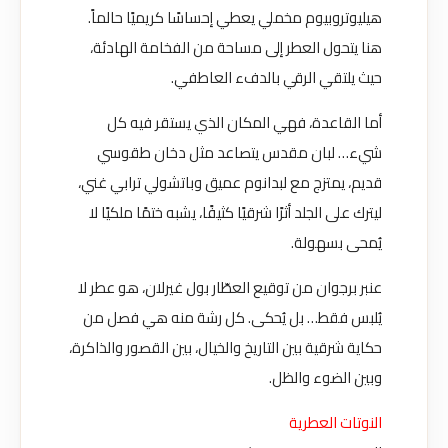
هيليوتروبيوم مخملي يعطي إحساسًا كريميًا حالماً.
هنا يتحول العطر إلى مساحة من الفخامة الهادئة،
حيث يلتقي الرقي بالدفء العاطفي.
أما القاعدة، فهي المكان الذي يستقر فيه كل
شيء… لبان مقدس يتصاعد مثل دخان طقوسي
قديم، يمتزج مع لبدانوم عميق وباتشولي ترابي غني،
ليترك على الجلد أثرًا شرقيًا كثيفًا، يشبه ختمًا ملكيًا لا
يُمحى بسهولة.
عنبر برجوان من توقيع العطّار بول غيرلان، هو عطر لا
يُلبس فقط… بل يُحكى. كل رشة منه هي فصل من
حكاية شرقية بين التاريخ والخيال، بين القصور والذاكرة،
وبين الضوء والظل.
النوتات العطرية