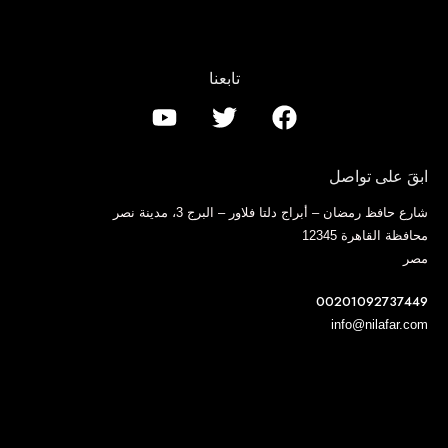
تابعنا
ابقَ على تواصل
شارع حافظ رمضان – أبراج دلتا فلاور – البرج 3، مدينة نصر
محافظة القاهرة 12345
مصر
00201092737449
info@nilafar.com