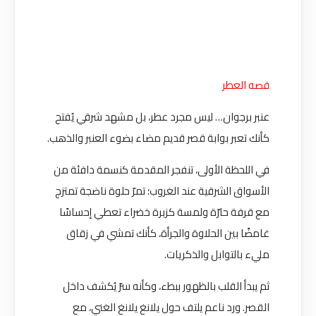
قصه العطر
عنبر برجوان… ليس مجرد عطر، بل مشهد شرقي يُفتح
كأنك تعبر بوابة قصر قديم مضاء بضوء العنبر والذهب.
في اللحظة الأولى، تنفجر المقدمة كنسمة دافئة من
الأسواق الشرقية عند الغروب؛ تمرّ حلوة ناضجة تمتزج
مع قرفة حارّة ولمسة كزبرة خضراء تعطي إحساسًا
غامضًا بين الحلاوة والجرأة، كأنك تمشي في زقاق
مليء بالتوابل والذكريات.
ثم يبدأ القلب بالظهور ببطء، وكأنه سرّ يُكشف داخل
القصر. ورد ناعم يلتف حول يلانغ يلانغ الغني، مع