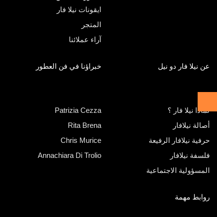
ايقونات نيلا فار
المتجر
آراء عملائنا
عن نيلا فار دو نيل
خبراؤنا في فن العطور
لماذا نيلا فار ؟
Patrizia Cezza
أصالة نيلافار
Rita Brena
حرفية نيلافار الرفيعة
Chris Murice
فلسفة نيلافار
Annachiara Di Trolio
المسؤولية الاجتماعية
روابط مهمة